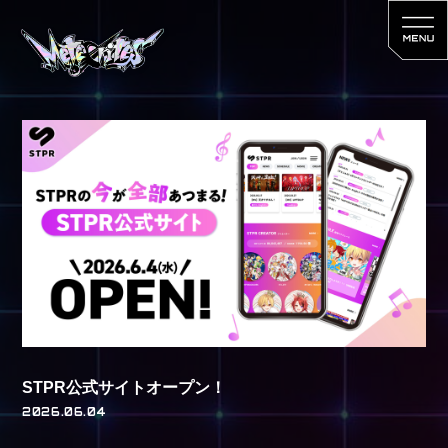
HOME
INFORMATION
SCHEDULE
PROFILE
MV
DISCOGRAPHY
STPR公式サイトオープン！
2026.06.04