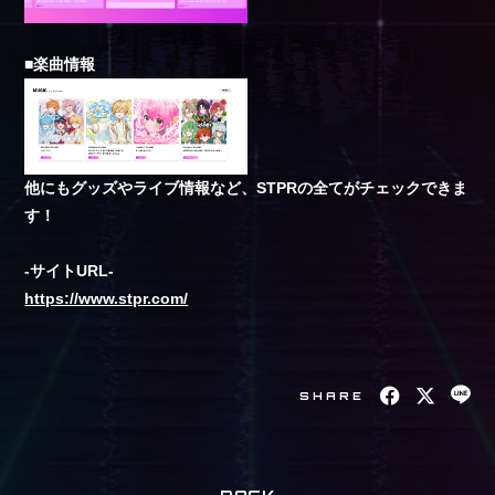
会員登録
ログイン
■楽曲情報
MOVIE
PHOTO
他にもグッズやライブ情報など、STPRの全てがチェックできま
Q&A
す！
RADIO
-サイトURL-
めてくじ
https://www.stpr.com/
SHARE